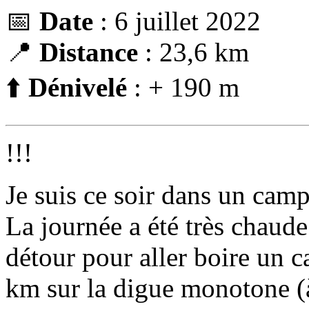
📅
Date
: 6 juillet 2022
📍
Distance
: 23,6 km
⬆️
Dénivelé
: + 190 m
!!!
Je suis ce soir dans un cam
La journée a été très chaud
détour pour aller boire un c
km sur la digue monotone (à d